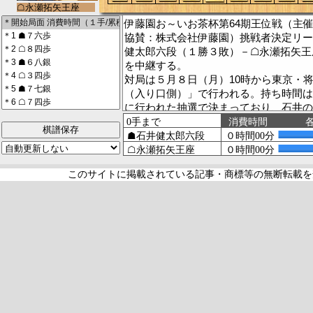
伊藤園お～いお茶杯第64期王位戦（主
協賛：株式会社伊藤園）挑戦者決定リー
健太郎六段（１勝３敗）－☖永瀬拓矢王
を中継する。
対局は５月８日（月）10時から東京・
（入り口側）」で行われる。持ち時間は
に行われた抽選で決まっており、石井の
棋譜保存
（棋譜・コメント入力＝玉響）
［棋譜表示の＊はコメント付きの指し手
された指し手］
このサイトに掲載されている記事・商標等の無断転載を