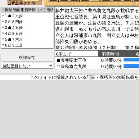
藤井聡太王位に豊島将之九段が挑戦する
王位戦七番勝負。第１局は豊島が制した
豊島の連勝か。注目の第２局は、７月13
道札幌市「ぬくもりの宿ふる川」で９時
立会人は深浦康市九段、副立会人は中村
部怜央四段が務める。
持ち時間は各８時間（２日制）。第２局
棋譜保存
主催＝新聞三社連合、北海道新聞社
【どうしん電子版】
https://www.hokkaido-np.co.jp/
このサイトに掲載されている記事・商標等の無断転載を
特別協賛＝株式会社伊藤園
https://www.itoen.jp/oiocha/
第２局協賛＝北ガスグループ
https://www.hokkaido-gas.co.jp/ir/compa
（棋譜コメント入力＝吟）
[棋譜表示の*はコメント付きの指し手。
れた指し手]
【】内は中継ブログタイトルならびにリ