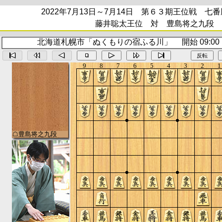
2022年7月13日～7月14日 第６３期王位戦 七
藤井聡太王位 対 豊島将之九段
北海道札幌市「ぬくもりの宿ふる川」 開始 09:00 終
反転