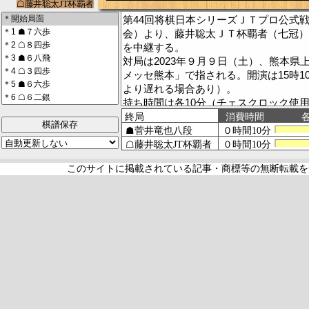
第44回将棋日本シリーズＪＴプロ公式
会）より、藤井聡太ＪＴ杯覇者（七冠）
を中継する。
対局は2023年９月９日（土）、熊本県
メッセ熊本」で指される。開演は15時1
より遅れる場合あり）。
持ち時間は各10分（チェスクロック使用
秒未満の着手。秒読みに入ってから１分
棋譜保存
用意されている。先後は振り駒で決定す
解説は豊川孝弘七段、聞き手は伊藤沙恵
水町みゆ女流初段。対局の様子はABE
このサイトに掲載されている記事・商標等の無断転載を
【ＪＴ｜将棋日本シリーズ】
https://www.jti.co.jp/knowledge/shogi/ind
【ABEMA番組紹介ページ】
https://abema.tv/channels/shogi/slots/9
（棋譜・コメント入力＝武蔵）
[棋譜表示の*はコメント付きの指し手。
れた指し手]