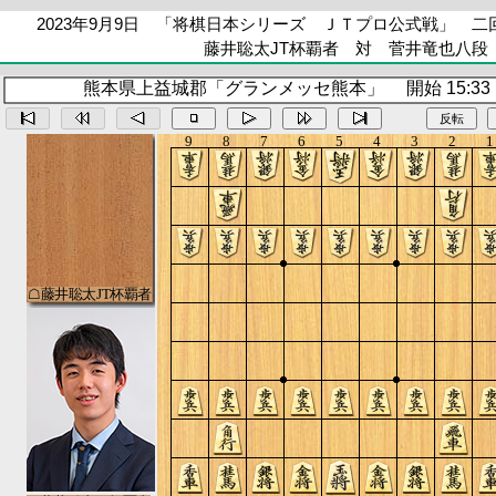
2023年9月9日 「将棋日本シリーズ ＪＴプロ公式戦」 
藤井聡太JT杯覇者 対 菅井竜也八段
熊本県上益城郡「グランメッセ熊本」 開始 15:33 終
反転