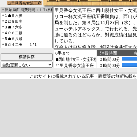
里見香奈女流王座に西山朋佳女王・女流
リコー杯女流王座戦五番勝負は、西山が
局を制した。第３局は11月27日（水）
ューホテルアネックス」で行われる。先
勝に迫るのはどちらか。対戦成績は里見
している。
立会人は中村修九段、解説は金井恒太六
子女流１級。現地イベントには谷口由紀
棋譜保存
女流初段も出演する。
対局開始は10時。持ち時間は各３時間
なる。
このサイトに掲載されている記事・商標等の無断転載を
27日の郡山市は曇り。寒い朝になった
意されている。９時45分ごろに西山が
室した。
※局後の感想※
42手目、91手目、105手目に記載。
（棋譜・コメント入力＝文）
[棋譜表示の*はコメント付きの指し手。
れた指し手]