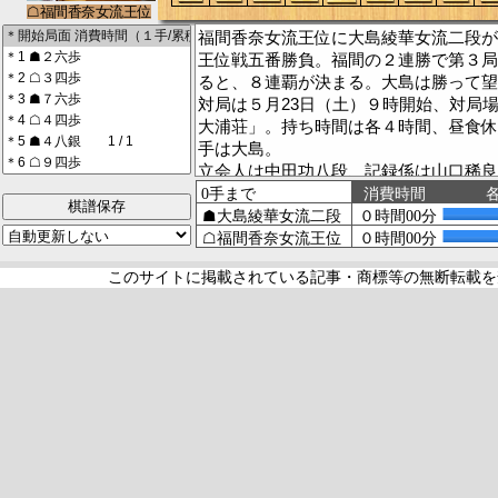
福間香奈女流王位に大島綾華女流二段が
王位戦五番勝負。福間の２連勝で第３局
ると、８連覇が決まる。大島は勝って望
対局は５月23日（土）９時開始、対局
大浦荘」。持ち時間は各４時間、昼食休憩
手は大島。
立会人は中田功八段、記録係は山口稀良
現地大盤解説会は飯塚市の「のがみプレ
棋譜保存
日受付、入場無料で行われ、中田八段と
演する。観戦記は池田将之さんが担当す
対局当日の朝を迎えた。現地は晴れてい
このサイトに掲載されている記事・商標等の無断転載を
報が出ている。予想最高気温は29度。
８時52分、駒箱が開けられた。福間が
取り、順に並べていく。
【第３局主催：西日本新聞】
https://www.nishinippon.co.jp/
【主催：新聞三社連合】
http://live.shogi.or.jp/oui/sansha.html
【主催：日本女子プロ将棋協会】
https://joshi-shogi.com/