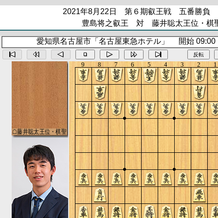
2021年8月22日 第６期叡王戦 五番勝負
豊島将之叡王 対 藤井聡太王位・棋
愛知県名古屋市「名古屋東急ホテル」 開始 09:00 終
反転