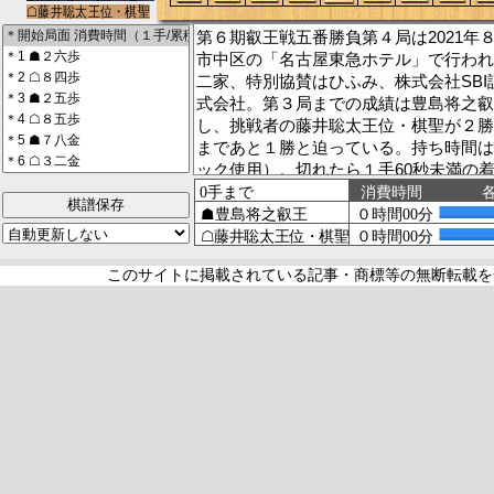
第６期叡王戦五番勝負第４局は2021年
市中区の「名古屋東急ホテル」で行われ
二家、特別協賛はひふみ、株式会社SB
式会社。第３局までの成績は豊島将之叡
し、挑戦者の藤井聡太王位・棋聖が２勝
まであと１勝と迫っている。持ち時間は
ック使用）。切れたら１手60秒未満の
で対局開始は９時。12時から13時が昼
棋譜保存
中村修九段、記録係は宮嶋健太三段（大
それぞれ務める。
対局日当日、現地は曇り空に覆われてい
このサイトに掲載されている記事・商標等の無断転載を
い。雨の降る時間帯もあるようだ。最高
ている。８時45分、豊島が先に入室。
も続いた。駒を並べ終え、対局室を静寂
【株式会社不二家】
https://www.fujiya-peko.co.jp/
【ひふみ】
https://hifumi.rheos.jp/
【株式会社SBI証券】
https://www.sbisec.co.jp/