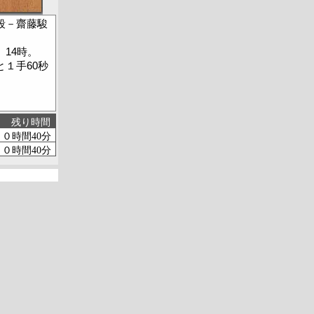
段－齋藤駿
14時。
１手60秒