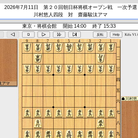
2026年7月11日 第２０回朝日杯将棋オープン戦 一次予選
川村悠人四段 対 齋藤駿汰アマ
東京・将棋会館 開始 14:00 終了 15:33
反転
Help