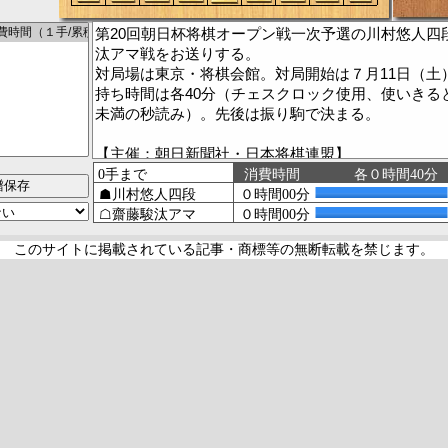
第20回朝日杯将棋オープン戦一次予選の川村悠人四
汰アマ戦をお送りする。
対局場は東京・将棋会館。対局開始は７月11日（土）
持ち時間は各40分（チェスクロック使用、使いきると
未満の秒読み）。先後は振り駒で決まる。
【主催：朝日新聞社・日本将棋連盟】
【特別協賛：三井住友トラストグループ】
譜保存
【協賛：オカムラ】
★本局の感想戦取材はありません。
このサイトに掲載されている記事・商標等の無断転載を禁じます。
（棋譜・コメント入力＝翔）
［棋譜表示の＊はコメント付きの指し手］